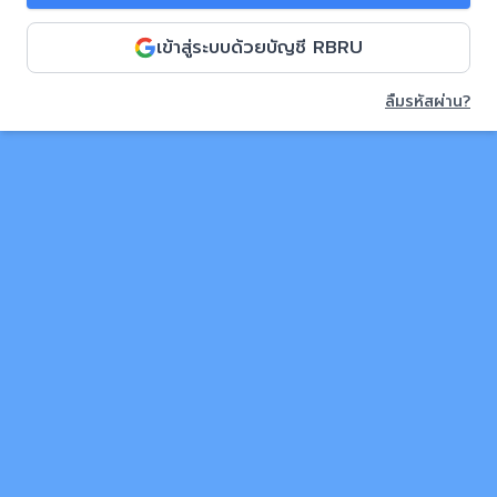
เข้าสู่ระบบด้วยบัญชี RBRU
ลืมรหัสผ่าน?